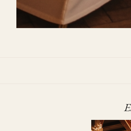
HOCHZEITEN
Dekoration
Velbert, November 2000
•
Golden Hour Session
E