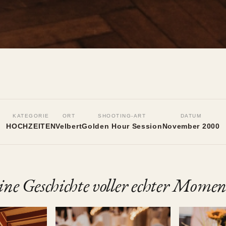
KATEGORIE
ORT
SHOOTING-ART
DATUM
HOCHZEITEN
Velbert
Golden Hour Session
November 2000
ine Geschichte voller echter Momen