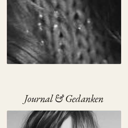
JOURNAL
Journal & Gedanken
Für die Komödie gezahlt, aber
für das Drama geblieben
19. July 2019