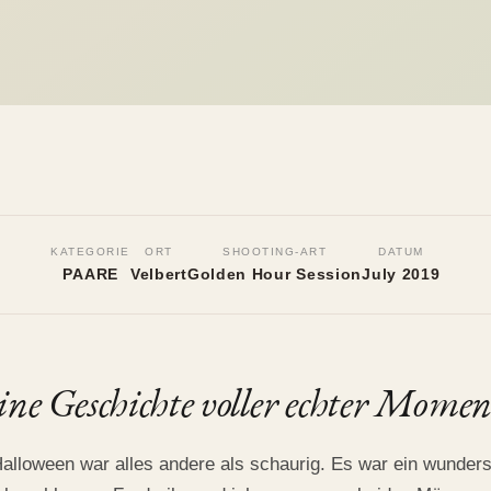
KATEGORIE
ORT
SHOOTING-ART
DATUM
PAARE
Velbert
Golden Hour Session
July 2019
ine Geschichte voller echter Momen
alloween war alles andere als schaurig. Es war ein wunde