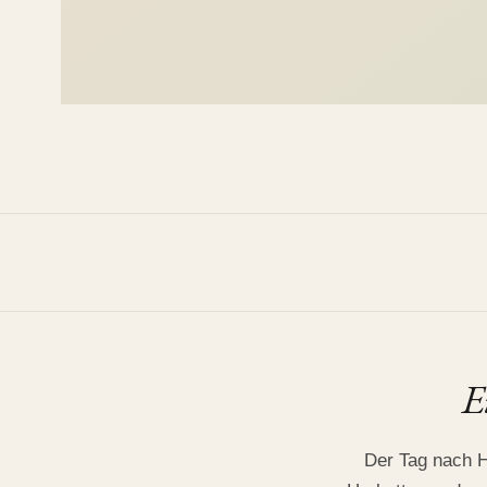
PAARE
Herbst-Liebe
Velbert, July 2019
•
Golden Hour Session
E
Der Tag nach H