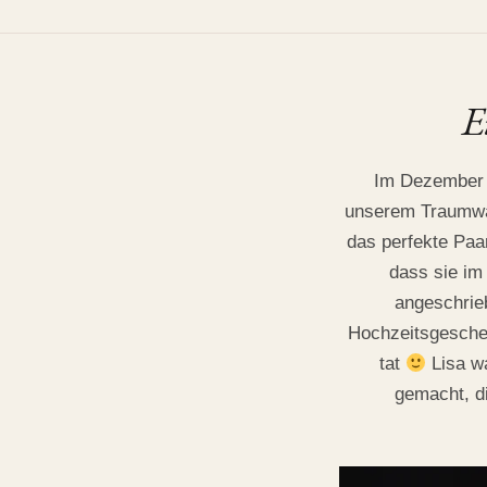
Velbert, July 2019
•
Golden Hour Session
E
Im Dezember h
unserem
Traumwa
das perfekte Paar
dass sie im
angeschrieb
Hochzeitsgeschen
tat
Lisa wa
gemacht, di