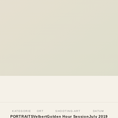
KATEGORIE
ORT
SHOOTING-ART
DATUM
PORTRAITS
Velbert
Golden Hour Session
July 2019