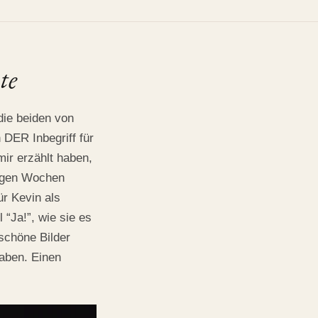
te
die beiden von
 DER Inbegriff für
mir erzählt haben,
nigen Wochen
ür Kevin als
“Ja!”, wie sie es
schöne Bilder
haben. Einen