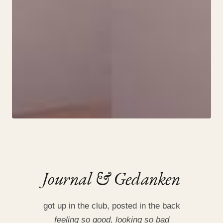
JOURNAL
Journal & Gedanken
R O C K S T A R
got up in the club, posted in the back
24. July 2019
feeling so good, looking so bad