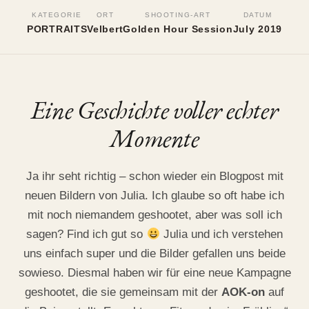
Julia (Für AOK)
KATEGORIE
ORT
SHOOTING-ART
DATUM
PORTRAITS
Velbert
Golden Hour Session
July 2019
Velbert, July 2019
•
Golden Hour Session
Eine Geschichte voller echter
Momente
Ja ihr seht richtig – schon wieder ein Blogpost mit
neuen Bildern von Julia. Ich glaube so oft habe ich
mit noch niemandem geshootet, aber was soll ich
sagen? Find ich gut so
Julia und ich verstehen
uns einfach super und die Bilder gefallen uns beide
sowieso. Diesmal haben wir für eine neue Kampagne
geshootet, die sie gemeinsam mit der
AOK-on
auf