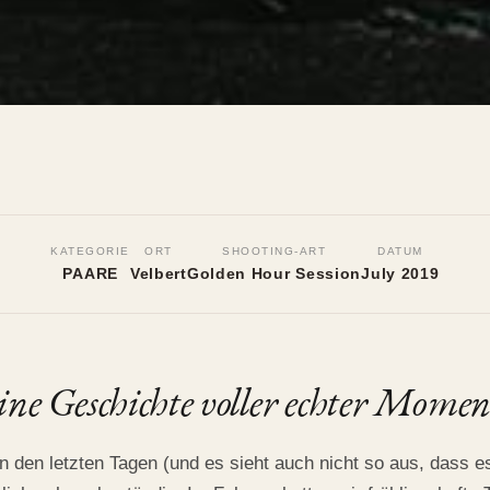
ukas
KATEGORIE
ORT
SHOOTING-ART
DATUM
PAARE
Velbert
Golden Hour Session
July 2019
on
ine Geschichte voller echter Momen
n den letzten Tagen (und es sieht auch nicht so aus, dass e