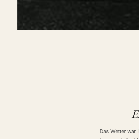
PAARE
Monique und L
Velbert, July 2019
•
Golden Hour Sessi
E
Das Wetter war i