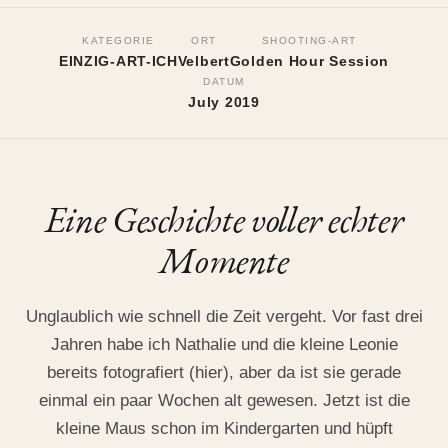
Nathalia und Leonie | einzig-
KATEGORIE
ORT
SHOOTING-ART
art-ICH
EINZIG-ART-ICH
Velbert
Golden Hour Session
DATUM
July 2019
Velbert, July 2019
•
Golden Hour Session
Eine Geschichte voller echter
Momente
Unglaublich wie schnell die Zeit vergeht. Vor fast drei
Jahren habe ich Nathalie und die kleine Leonie
bereits fotografiert (
hier
), aber da ist sie gerade
einmal ein paar Wochen alt gewesen. Jetzt ist die
kleine Maus schon im Kindergarten und hüpft