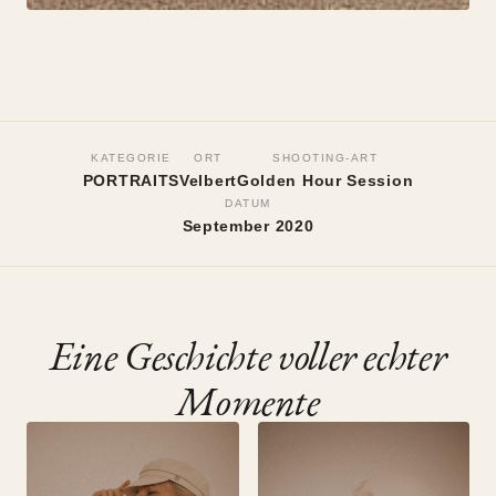
PORTRAITS
Boho Portraits in meinem
KATEGORIE
ORT
SHOOTING-ART
Fotostudio
PORTRAITS
Velbert
Golden Hour Session
DATUM
September 2020
Velbert, September 2020
•
Golden Hour Session
Eine Geschichte voller echter
Momente