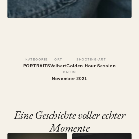
PORTRAITS
Selbstportaits im Boho-Studio
KATEGORIE
ORT
SHOOTING-ART
PORTRAITS
Velbert
Golden Hour Session
Velbert, November 2021
•
Golden Hour Session
DATUM
November 2021
Eine Geschichte voller echter
Momente