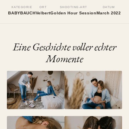
Babybauch-Shooting im
KATEGORIE
ORT
SHOOTING-ART
DATUM
Tageslichtstudio
BABYBAUCH
Velbert
Golden Hour Session
March 2022
Velbert, March 2022
•
Golden Hour Session
Eine Geschichte voller echter
Momente