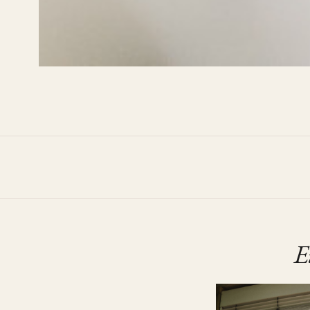
Standesa
E