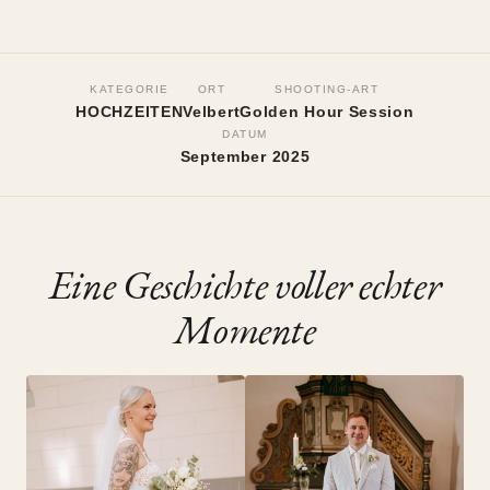
HOCHZEITEN
Kirchliche Trauung in
KATEGORIE
ORT
SHOOTING-ART
Heiligenhaus
HOCHZEITEN
Velbert
Golden Hour Session
DATUM
September 2025
Velbert, September 2025
•
Golden Hour Session
Eine Geschichte voller echter
Momente