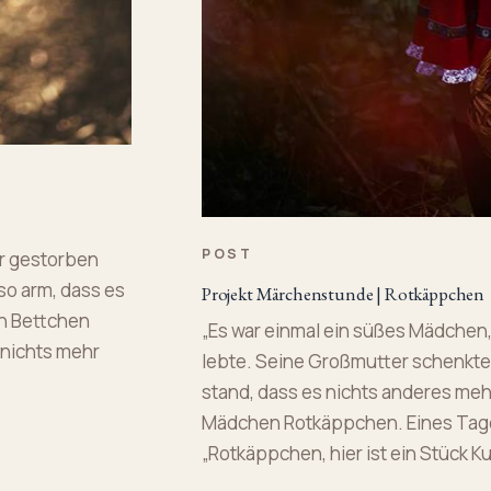
POST
er gestorben
 so arm, dass es
Projekt Märchenstunde | Rotkäppchen
n Bettchen
„Es war einmal ein süßes Mädchen,
 nichts mehr
lebte. Seine Großmutter schenkte 
stand, dass es nichts anderes meh
Mädchen Rotkäppchen. Eines Tage
„Rotkäppchen, hier ist ein Stück K