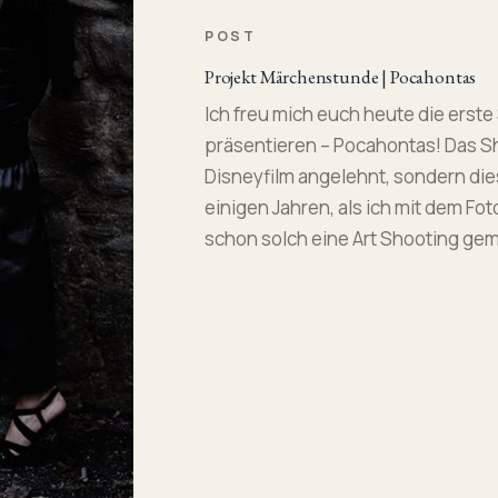
POST
Projekt Märchenstunde | Pocahontas
Ich freu mich euch heute die erst
präsentieren – Pocahontas! Das Sh
Disneyfilm angelehnt, sondern dies
einigen Jahren, als ich mit dem Fo
schon solch eine Art Shooting gem