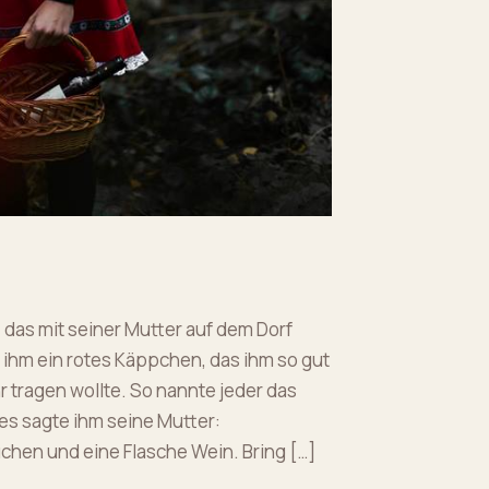
 das mit seiner Mutter auf dem Dorf
ihm ein rotes Käppchen, das ihm so gut
r tragen wollte. So nannte jeder das
s sagte ihm seine Mutter:
uchen und eine Flasche Wein. Bring […]