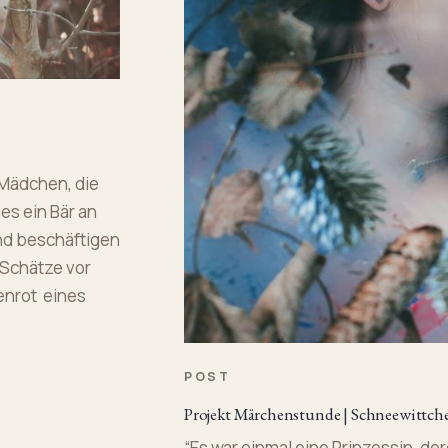
Mädchen, die
es ein Bär an
und beschäftigen
 Schätze vor
nrot eines
POST
Projekt Märchenstunde | Schneewittch
“Es war einmal eine Prinzessin, de