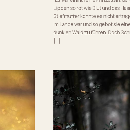
Lippen so rot wie Blut und das Haa
Stiefmutter konnte es nicht ertra
im Lande war und so gebot sie ein
dunklen Wald zu führen. Doch S
[…]