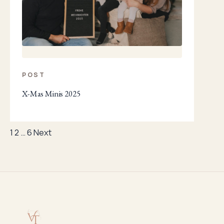
POST
X-Mas Minis 2025
Posts
1
2
…
6
Next
pagination