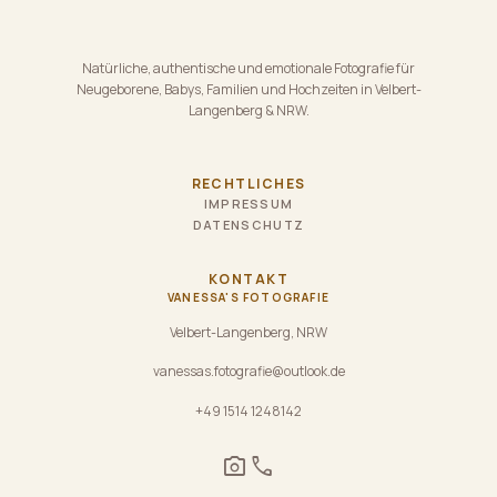
Natürliche, authentische und emotionale Fotografie für
Neugeborene, Babys, Familien und Hochzeiten in Velbert-
Langenberg & NRW.
RECHTLICHES
IMPRESSUM
DATENSCHUTZ
KONTAKT
VANESSA'S FOTOGRAFIE
Velbert-Langenberg, NRW
vanessas.fotografie@outlook.de
+49 1514 1248142
camera_alt
phone