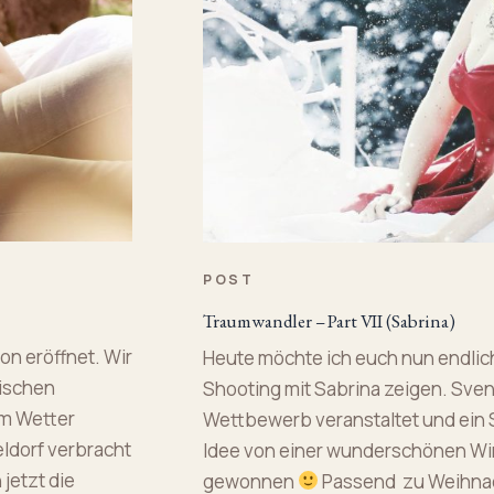
POST
Traumwandler – Part VII (Sabrina)
on eröffnet. Wir
Heute möchte ich euch nun endlic
ischen
Shooting mit Sabrina zeigen. Sven
em Wetter
Wettbewerb veranstaltet und ein Sh
eldorf verbracht
Idee von einer wunderschönen Win
jetzt die
gewonnen
Passend zu Weihnacht