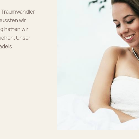
s Traumwandler
mussten wir
g hatten wir
ziehen. Unser
Mädels